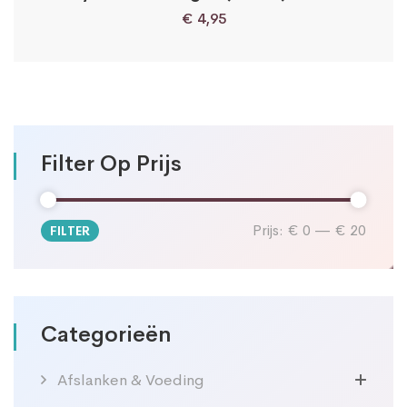
€
4,95
Filter Op Prijs
Prijs:
€ 0
—
€ 20
FILTER
Min.
Max.
prijs
prijs
Categorieën
Afslanken & Voeding