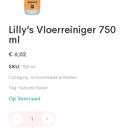
Lilly’s Vloerreiniger 750
ml
€
6,02
SKU:
750 ml
Category:
Schoonmaak artikelen
Tag:
natures house
Op Voorraad
Lilly's
-
+
Vloerreiniger
750