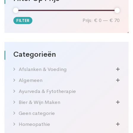
Prijs:
€ 0
—
€ 70
FILTER
Min.
Max.
prijs
prijs
Categorieën
Afslanken & Voeding
Algemeen
Ayurveda & Fytotherapie
Bier & Wijn Maken
Geen categorie
Homeopathie