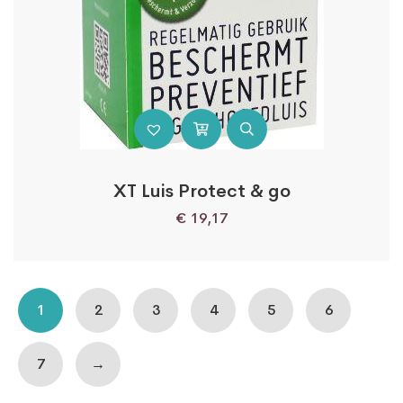
XT Luis Protect & go
€
19,17
1
2
3
4
5
6
7
→