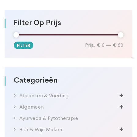
Filter Op Prijs
Prijs:
€ 0
—
€ 80
FILTER
Min.
Max.
prijs
prijs
Categorieën
Afslanken & Voeding
Algemeen
Ayurveda & Fytotherapie
Bier & Wijn Maken