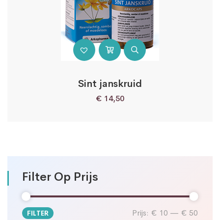
Sint janskruid
€
14,50
Filter Op Prijs
Prijs:
€ 10
—
€ 50
FILTER
Min.
Max.