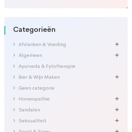
prijs
prijs
Categorieën
Afslanken & Voeding
Algemeen
Ayurveda & Fytotherapie
Bier & Wijn Maken
Geen categorie
Homeopathie
Sandalen
Seksualiteit
Sport & Spier