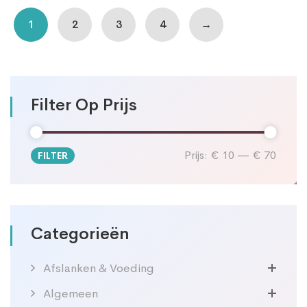
1
2
3
4
→
Filter Op Prijs
Prijs:
€ 10
—
€ 70
FILTER
Min.
Max.
prijs
prijs
Categorieën
Afslanken & Voeding
Algemeen