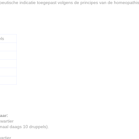
eutische indicatie toegepast volgens de principes van de homeopathi
ls
aar:
wartier
maal daags 10 druppels).
artier