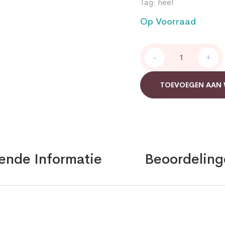
Tag:
heel
Op Voorraad
Heel
-
+
Euphorbium
quantity
TOEVOEGEN AAN
ende Informatie
Beoordeling