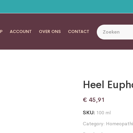
P
ACCOUNT
OVER ONS
CONTACT
Heel Euph
€
45,91
SKU:
100 ml
Category:
Homeopathi