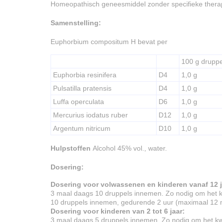
Homeopathisch geneesmiddel zonder specifieke therap
Samenstelling:
Euphorbium compositum H bevat per
100 g druppe
Euphorbia resinifera
D4
1,0 g
Pulsatilla pratensis
D4
1,0 g
Luffa operculata
D6
1,0 g
Mercurius iodatus ruber
D12
1,0 g
Argentum nitricum
D10
1,0 g
Hulpstoffen
Alcohol 45% vol., water.
Dosering:
Dosering voor volwassenen en kinderen vanaf 12 j
3 maal daags 10 druppels innemen. Zo nodig om het k
10 druppels innemen, gedurende 2 uur (maximaal 12 
Dosering voor kinderen van 2 tot 6 jaar:
3 maal daags 5 druppels innemen. Zo nodig om het kw