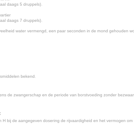
al daags 5 druppels).
artier
al daags 7 druppels).
eelheid water vermengd, een paar seconden in de mond gehouden word
eesmiddelen bekend.
ens de zwangerschap en de periode van borstvoeding zonder bezwaa
:
H bij de aangegeven dosering de rijvaardigheid en het vermogen om m