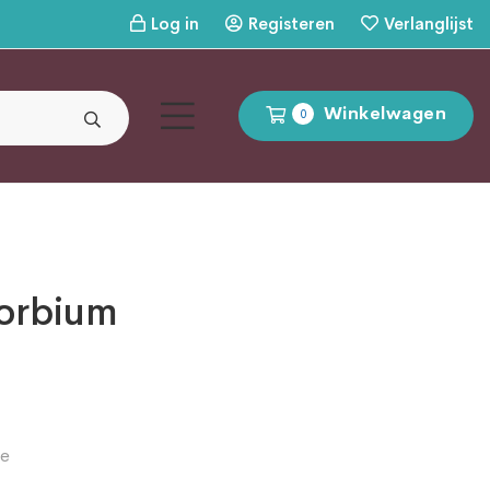
Log in
Registeren
Verlanglijst
Winkelwagen
0
orbium
e