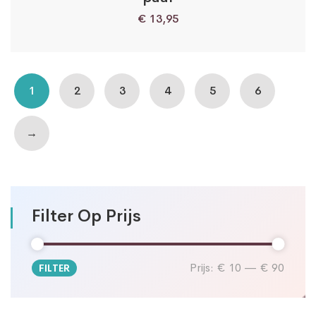
€
13,95
1
2
3
4
5
6
→
Filter Op Prijs
Prijs:
€ 10
—
€ 90
FILTER
Min.
Max.
prijs
prijs