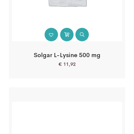
Gebruik
1 tablet per dag tijdens of na een maaltijd met water innemen.
De tablet niet kauwen of stukbijten.
Solgar L-Lysine 500 mg
€
11,92