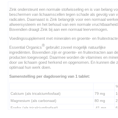
Zink ondersteunt een normale stofwisseling en is van belang vo
beschermen van lichaamscellen tegen schade als gevolg van vr
radicalen. Daarnaast is Zink belangrijk voor een normaal werke
afweersysteem en het behoud van een normale vruchtbaarheid
Bovendien draagt Zink bij aan een normaal leervermogen.
Voedingssupplement met mineralen en groente- en fruitextracte
®
Essential Organics
gebruikt zoveel mogelijk natuurlijke
ingrediënten. Bovendien zijn er groente- en fruitextracten aan d
producten toegevoegd. Daarmee worden de vitamines en miner
door uw lichaam goed herkend en opgenomen. En kunnen die 
optimaal hun werk doen.
Samenstelling per dagdosering van 1 tablet:
Calcium (als tricalciumfosfaat)
79 mg
1
Magnesium (als carbonaat)
80 mg
2
Fosfor (als tricalciumfosfaat)
41 mg
6
Zink (als citraat)
25 mg
2