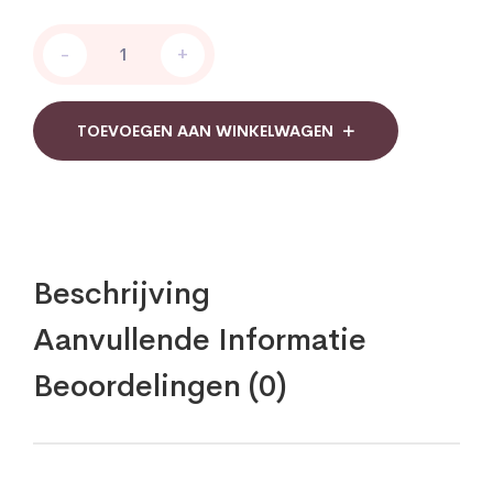
Essential
-
+
Organics
Zink
25
mg
TOEVOEGEN AAN WINKELWAGEN
citraat
quantity
Beschrijving
Aanvullende Informatie
Beoordelingen (0)