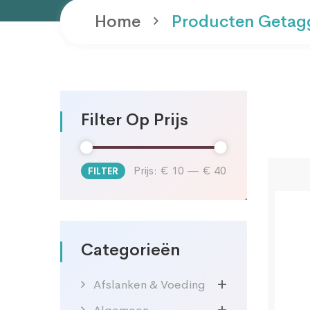
Home
Producten Getagg
Filter Op Prijs
Prijs:
€ 10
—
€ 40
FILTER
Min.
Max.
prijs
prijs
Categorieën
Afslanken & Voeding