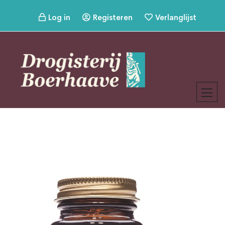
Log in
Registeren
Verlanglijst