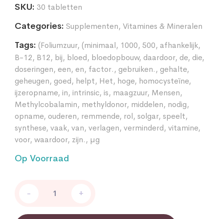
SKU:
30 tabletten
Categories:
Supplementen
,
Vitamines & Mineralen
Tags:
(Foliumzuur
,
(minimaal
,
1000
,
500
,
afhankelijk
,
B-12
,
B12
,
bij
,
bloed
,
bloedopbouw
,
daardoor
,
de
,
die
,
doseringen
,
een
,
en
,
factor.
,
gebruiken.
,
gehalte
,
geheugen
,
goed
,
helpt
,
Het
,
hoge
,
homocysteïne
,
ijzeropname
,
in
,
intrinsic
,
is
,
maagzuur
,
Mensen
,
Methylcobalamin
,
methyldonor
,
middelen
,
nodig
,
opname
,
ouderen
,
remmende
,
rol
,
solgar
,
speelt
,
synthese
,
vaak
,
van
,
verlagen
,
verminderd
,
vitamine
,
voor
,
waardoor
,
zijn.
,
µg
Op Voorraad
Methylcobalamin
-
+
1000
mcg
quantity