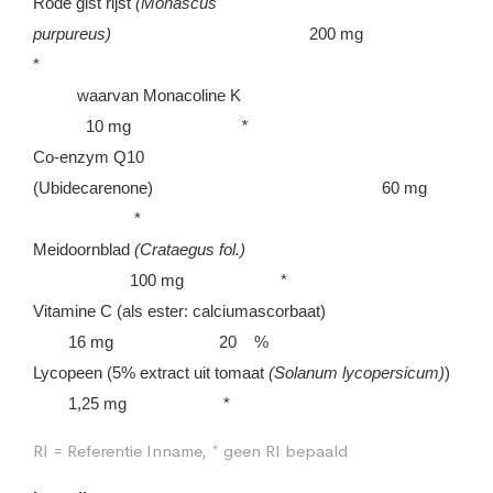
Rode gist rijst
(Monascus
purpureus)
200 mg
*
waarvan Monacoline K
10 mg
*
Co-enzym Q10
(Ubidecarenone) 60 mg
*
Meidoornblad
(Crataegus fol.)
100 mg *
Vitamine C (als ester: calciumascorbaat)
16 mg 20 %
Lycopeen (5% extract uit tomaat
(Solanum lycopersicum)
)
1,25 mg *
RI = Referentie Inname, * geen RI bepaald