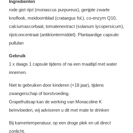
Ingredienten
rode gist rijst (monascus purpureus), gerijpte zwarte
knoflook, meidoornblad (crataegus fol.), co-enzym Q10,
calciumascorbaat, tomatenextract (solanum lycopersicum),
rijstconcentraat (antiklontermiddel). Plantaardige capsule:
pullulan
Gebruik
1 x daags 1 capsule tijdens of na een maaltijd met water
innemen.
Niet te gebruiken door kinderen (<18 jaar), tijdens
zwangerschap of borstvoeding.
Grapefruitsap kan de werking van Monacoline K
beïnvloeden, wij adviseren u dit met mate te drinken
Bij kamertemperatuur, op een droge plek en uit direct
zonlicht.