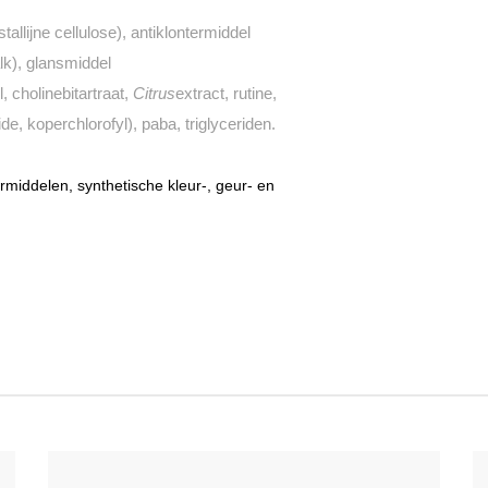
tallijne cellulose), antiklontermiddel
lk), glansmiddel
, cholinebitartraat,
Citrus
extract, rutine,
ide, koperchlorofyl), paba, triglyceriden.
ermiddelen, synthetische kleur-, geur- en