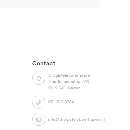
Contact
Drogisterij Boerhaave
Haarlemmerstraat 68
2312 GC, Leiden
071 512 0784
info@drogisterijboerhaave.nl