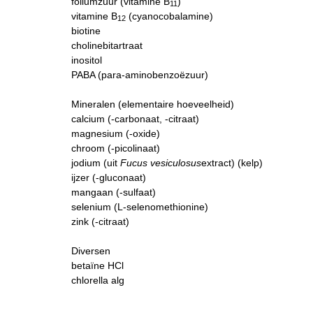
foliumzuur (vitamine B
)
11
vitamine B
(cyanocobalamine)
12
biotine
cholinebitartraat
inositol
PABA (para-aminobenzoëzuur)
Mineralen (elementaire hoeveelheid)
calcium (-carbonaat, -citraat)
magnesium (-oxide)
chroom (-picolinaat)
jodium (uit
Fucus vesiculosus
extract) (kelp)
ijzer (-gluconaat)
mangaan (-sulfaat)
selenium (L-selenomethionine)
zink (-citraat)
Diversen
betaïne HCl
chlorella alg