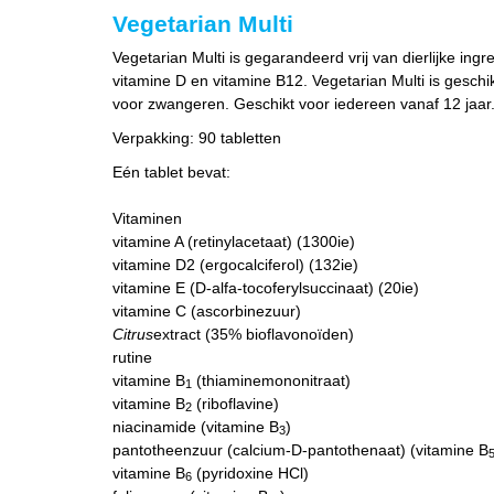
Vegetarian Multi
Vegetarian Multi is gegarandeerd vrij van dierlijke ing
vitamine D en vitamine B12. Vegetarian Multi is gesc
voor zwangeren. Geschikt voor iedereen vanaf 12 jaar
Verpakking:
90 tabletten
Eén tablet bevat:
Vitaminen
vitamine A (retinylacetaat) (1300ie)
vitamine D2 (ergocalciferol) (132ie)
vitamine E (D-alfa-tocoferylsuccinaat) (20ie)
vitamine C (ascorbinezuur)
Citrus
extract (35% bioflavonoïden)
rutine
vitamine B
(thiaminemononitraat)
1
vitamine B
(riboflavine)
2
niacinamide (vitamine B
)
3
pantotheenzuur (calcium-D-pantothenaat) (vitamine B
vitamine B
(pyridoxine HCl)
6