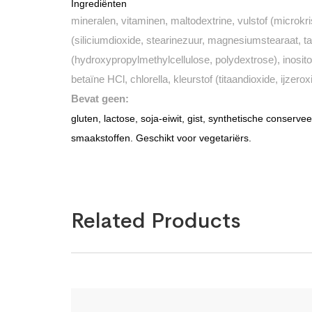
Ingrediënten
mineralen, vitaminen, maltodextrine, vulstof (microkris
(siliciumdioxide, stearinezuur, magnesiumstearaat, ta
(hydroxypropylmethylcellulose, polydextrose), inositol
betaïne HCl, chlorella, kleurstof (titaandioxide, ijzerox
Bevat geen:
gluten, lactose, soja-eiwit, gist, synthetische conserve
smaakstoffen. Geschikt voor vegetariërs.
Related Products