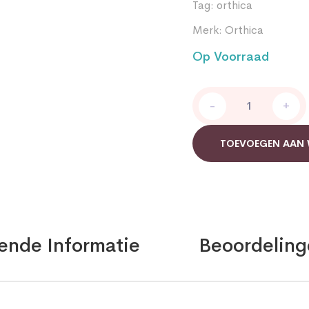
Tag:
orthica
Merk:
Orthica
Op Voorraad
Multi
-
+
vegan
Orthica
quantity
TOEVOEGEN AAN
ende Informatie
Beoordeling