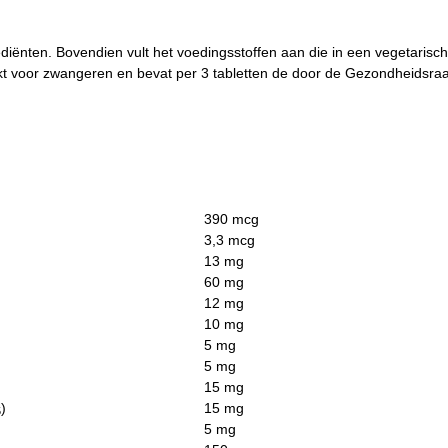
rediënten. Bovendien vult het voedingsstoffen aan die in een vegetarisch
hikt voor zwangeren en bevat per 3 tabletten de door de Gezondheidsr
.
390 mcg
3,3 mcg
13 mg
60 mg
12 mg
10 mg
5 mg
5 mg
15 mg
)
15 mg
5
5 mg