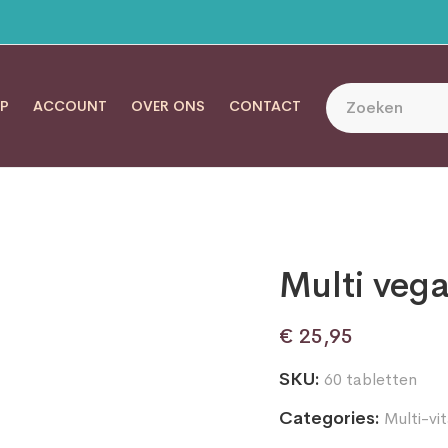
P
ACCOUNT
OVER ONS
CONTACT
Multi veg
€
25,95
SKU:
60 tabletten
Categories:
Multi-vi