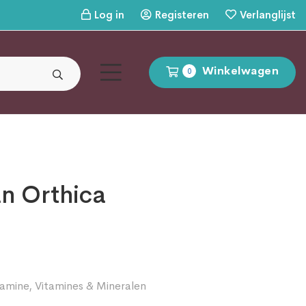
Log in
Registeren
Verlanglijst
Winkelwagen
0
an Orthica
tamine
,
Vitamines & Mineralen