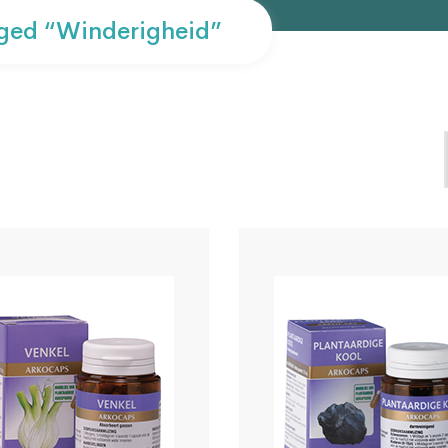
ged “winderigheid”