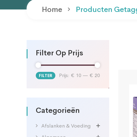
Home
Producten Getag
Filter Op Prijs
Prijs:
€ 10
—
€ 20
FILTER
Min.
Max.
prijs
prijs
Categorieën
Afslanken & Voeding