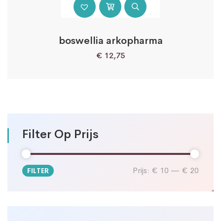
boswellia arkopharma
€
12,75
Filter Op Prijs
Prijs:
€ 10
—
€ 20
FILTER
Min.
Max.
prijs
prijs