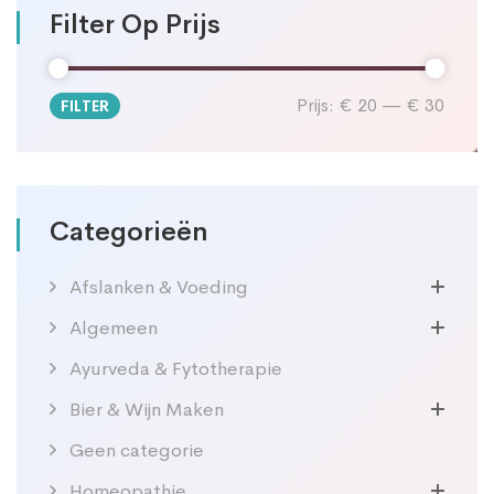
Filter Op Prijs
Prijs:
€ 20
—
€ 30
FILTER
Min.
Max.
prijs
prijs
Categorieën
Afslanken & Voeding
Algemeen
Ayurveda & Fytotherapie
Bier & Wijn Maken
Geen categorie
Homeopathie