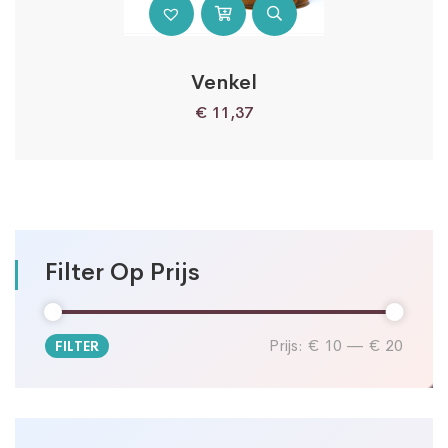
Venkel
€
11,37
Filter Op Prijs
Prijs:
€ 10
—
€ 20
FILTER
Min.
Max.
prijs
prijs