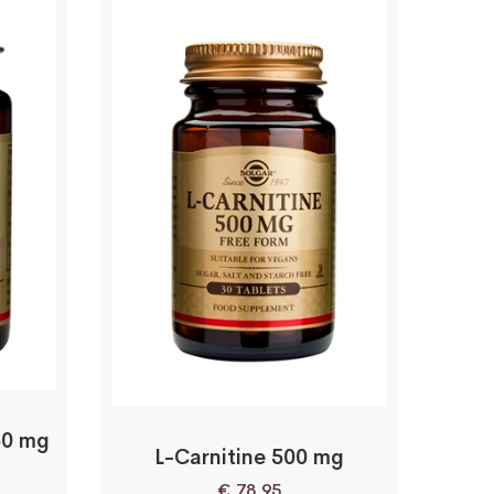
50 mg
L-Carnitine 500 mg
€
78,95