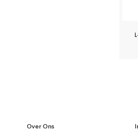
L
Over Ons
I