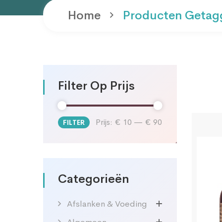
Home
Producten Getagg
Filter Op Prijs
Prijs:
€ 10
—
€ 90
FILTER
Min.
Max.
prijs
prijs
Categorieën
Afslanken & Voeding