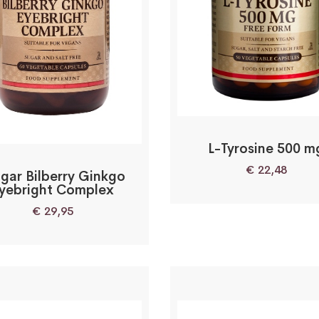
L-Tyrosine 500 m
€
22,48
gar Bilberry Ginkgo
yebright Complex
€
29,95