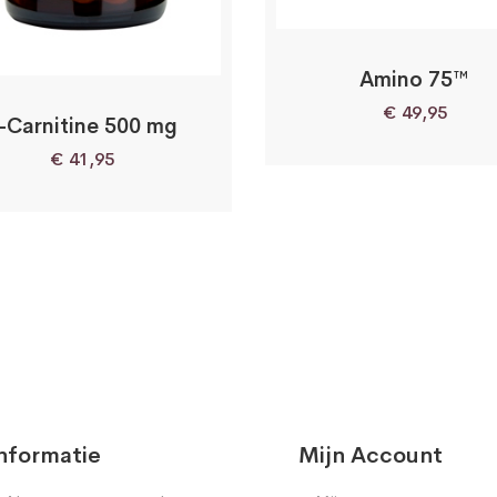
Amino 75™
€
49,95
-Carnitine 500 mg
€
41,95
nformatie
Mijn Account