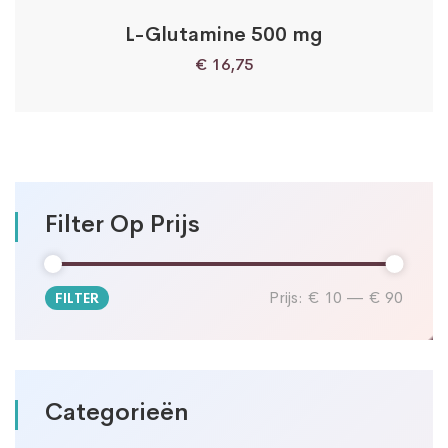
L-Glutamine 500 mg
€
16,75
Filter Op Prijs
Prijs:
€ 10
—
€ 90
FILTER
Min.
Max.
prijs
prijs
Categorieën