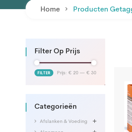
Home
Producten Getag
Filter Op Prijs
Prijs:
€ 20
—
€ 30
FILTER
Min.
Max.
prijs
prijs
Categorieën
Afslanken & Voeding