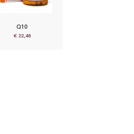
Q10
€
22,48