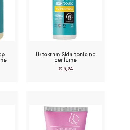
ep
Urtekram Skin tonic no
ume
perfume
€
5,94