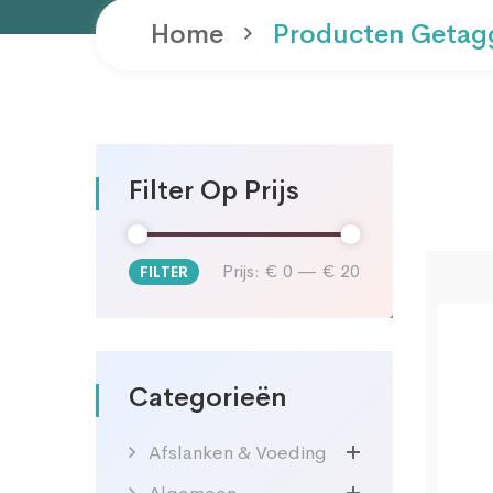
Home
Producten Getag
Filter Op Prijs
Prijs:
€ 0
—
€ 20
FILTER
Min.
Max.
prijs
prijs
Categorieën
Afslanken & Voeding