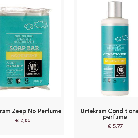
kram Zeep No Perfume
Urtekram Conditione
perfume
€
2,06
€
5,77