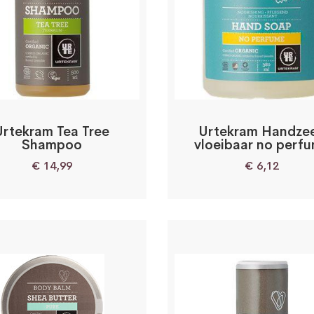
Urtekram Tea Tree
Urtekram Handze
Shampoo
vloeibaar no perf
€
14,99
€
6,12