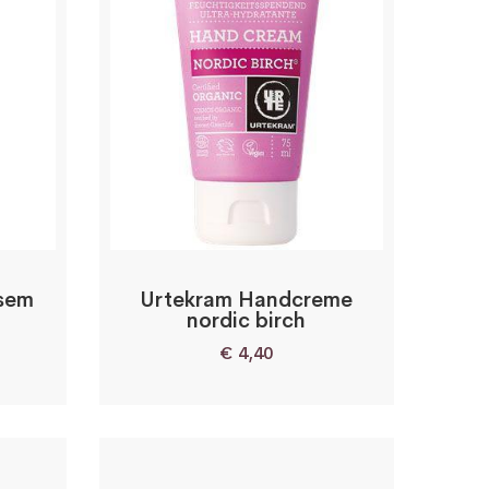
lsem
Urtekram Handcreme
nordic birch
€
4,40