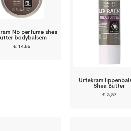
kram No perfume shea
utter bodybalsem
€
14,86
Urtekram lippenba
Shea Butter
€
3,87