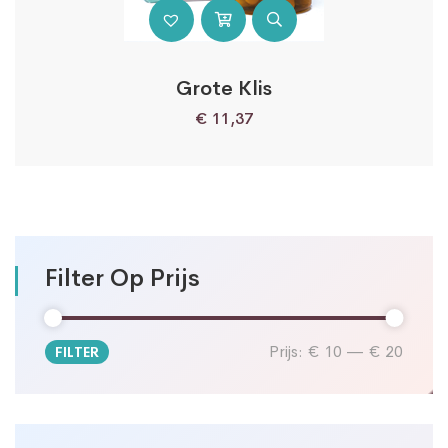
Grote Klis
€
11,37
Filter Op Prijs
Prijs:
€ 10
—
€ 20
FILTER
Min.
Max.
prijs
prijs