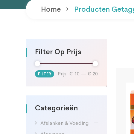
Home
Producten Getag
Filter Op Prijs
Prijs:
€ 10
—
€ 20
FILTER
Min.
Max.
prijs
prijs
Categorieën
Afslanken & Voeding