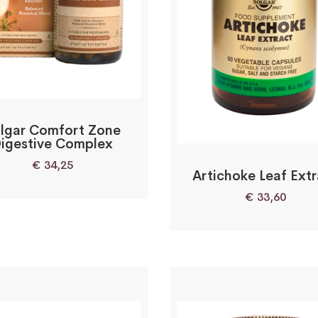
lgar Comfort Zone
igestive Complex
€
34,25
Artichoke Leaf Ext
€
33,60