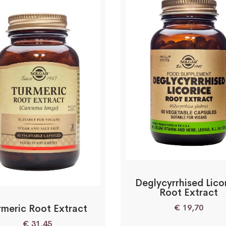
Deglycyrrhised Lico
Root Extract
€
19,70
rmeric Root Extract
€
31,45