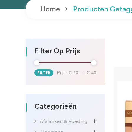
Home
Producten Getagg
Filter Op Prijs
Prijs:
€ 10
—
€ 40
FILTER
Min.
Max.
prijs
prijs
Categorieën
Afslanken & Voeding