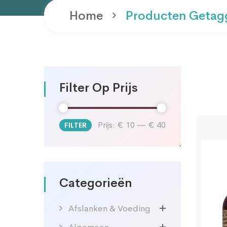
Home
Producten Getag
Filter Op Prijs
Prijs:
€ 10
—
€ 40
FILTER
Min.
Max.
prijs
prijs
Categorieën
Afslanken & Voeding