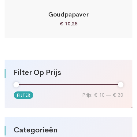
Goudpapaver
€
10,25
Filter Op Prijs
Prijs:
€ 10
—
€ 30
FILTER
Min.
Max.
prijs
prijs
Categorieën