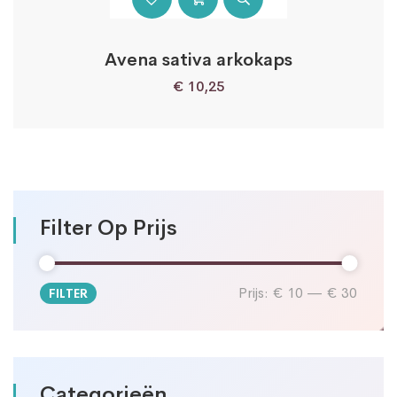
Avena sativa arkokaps
€
10,25
Filter Op Prijs
Prijs:
€ 10
—
€ 30
FILTER
Min.
Max.
prijs
prijs
Categorieën