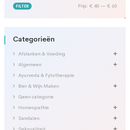
Prijs:
€ 40
—
€ 60
FILTER
Min.
Max.
prijs
prijs
Categorieën
Afslanken & Voeding
Algemeen
Ayurveda & Fytotherapie
Bier & Wijn Maken
Geen categorie
Homeopathie
Sandalen
Seksualiteit