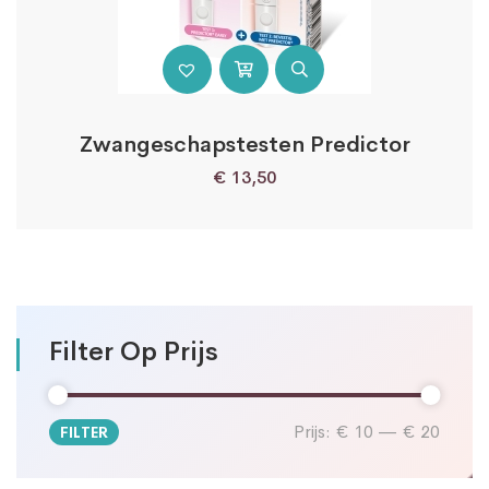
Zwangeschapstesten Predictor
€
13,50
Filter Op Prijs
Prijs:
€ 10
—
€ 20
FILTER
Min.
Max.
prijs
prijs