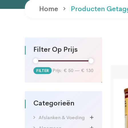
Home
Producten Getag
Filter Op Prijs
Prijs:
€ 50
—
€ 130
FILTER
Min.
Max.
prijs
prijs
Categorieën
Afslanken & Voeding