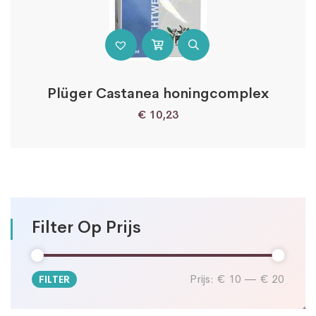
Plüger Castanea honingcomplex
€
10,23
Filter Op Prijs
Prijs:
€ 10
—
€ 20
FILTER
Min.
Max.
prijs
prijs