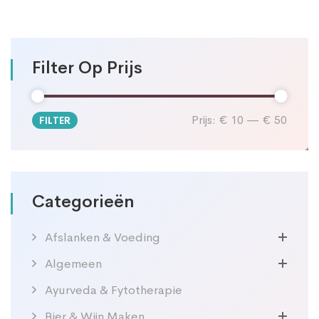
Filter Op Prijs
Prijs:
€ 10
—
€ 50
FILTER
Min.
Max.
prijs
prijs
Categorieën
Afslanken & Voeding
Algemeen
Ayurveda & Fytotherapie
Bier & Wijn Maken