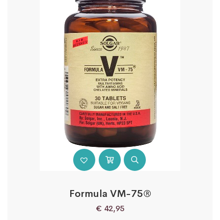
Formula VM-75®
€
42,95