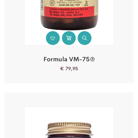
Formula VM-75®
€
79,95