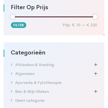
Filter Op Prijs
Prijs:
€ 10
—
€ 220
FILTER
Min.
Max.
prijs
prijs
Categorieën
Afslanken & Voeding
Algemeen
Ayurveda & Fytotherapie
Bier & Wijn Maken
Geen categorie