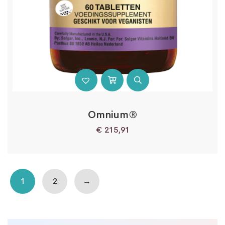
Omnium®
€
215,91
1
2
→