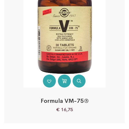
Formula VM-75®
€
16,75