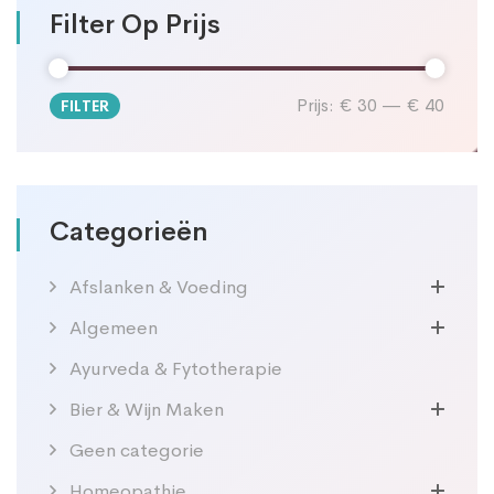
Filter Op Prijs
Prijs:
€ 30
—
€ 40
FILTER
Min.
Max.
prijs
prijs
Categorieën
Afslanken & Voeding
Algemeen
Ayurveda & Fytotherapie
Bier & Wijn Maken
Geen categorie
Homeopathie