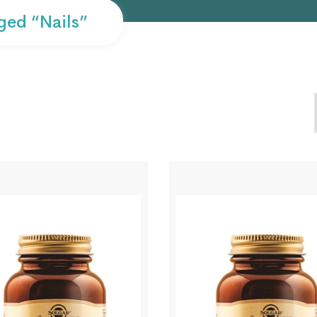
ed “Nails”