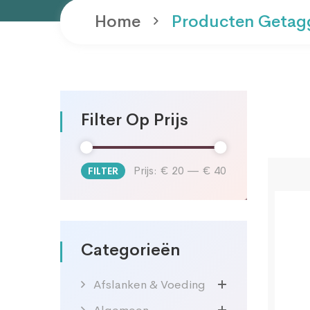
Home
Producten Getagg
Filter Op Prijs
Prijs:
€ 20
—
€ 40
FILTER
Min.
Max.
prijs
prijs
Categorieën
Afslanken & Voeding