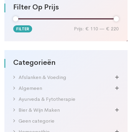
Filter Op Prijs
Prijs:
€ 110
—
€ 220
FILTER
Min.
Max.
prijs
prijs
Categorieën
Afslanken & Voeding
Algemeen
Ayurveda & Fytotherapie
Bier & Wijn Maken
Geen categorie
Homeopathie