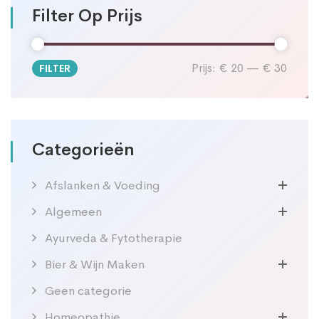
Filter Op Prijs
Prijs:
€ 20
—
€ 30
FILTER
Min.
Max.
prijs
prijs
Categorieën
Afslanken & Voeding
Algemeen
Ayurveda & Fytotherapie
Bier & Wijn Maken
Geen categorie
Homeopathie