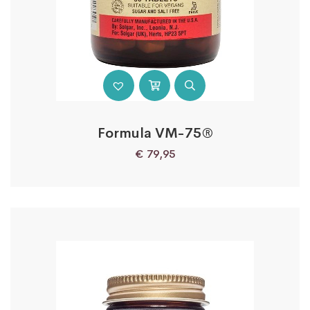
Formula VM-75®
€
79,95