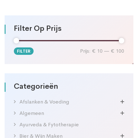
Filter Op Prijs
Prijs:
€ 10
—
€ 100
FILTER
Min.
Max.
prijs
prijs
Categorieën
Afslanken & Voeding
Algemeen
Ayurveda & Fytotherapie
Bier & Wijn Maken