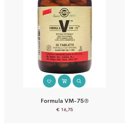
Formula VM-75®
€
16,75