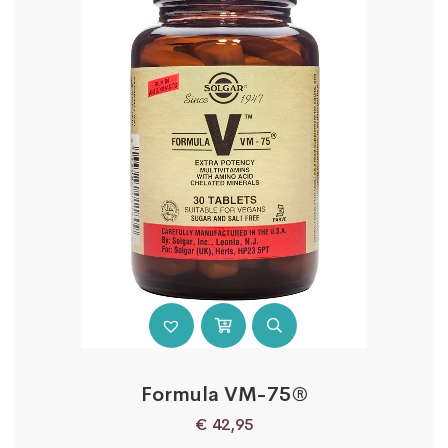
Formula VM-75®
€
42,95