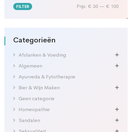
Prijs:
€ 30
—
€ 100
FILTER
Min.
Max.
prijs
prijs
Categorieën
Afslanken & Voeding
Algemeen
Ayurveda & Fytotherapie
Bier & Wijn Maken
Geen categorie
Homeopathie
Sandalen
Seksualiteit