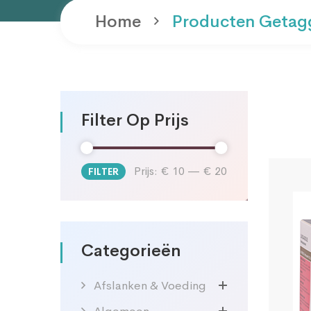
Home
Producten Getagg
Filter Op Prijs
Prijs:
€ 10
—
€ 20
FILTER
Min.
Max.
prijs
prijs
Categorieën
Afslanken & Voeding