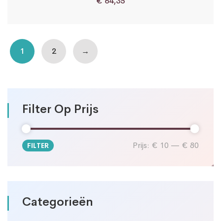
€
64,35
1
2
→
Filter Op Prijs
Prijs:
€ 10
—
€ 80
FILTER
Min.
Max.
prijs
prijs
Categorieën