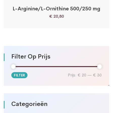
L-Arginine/L-Ornithine 500/250 mg
€
20,80
Filter Op Prijs
Prijs:
€ 20
—
€ 30
FILTER
Min.
Max.
prijs
prijs
Categorieën