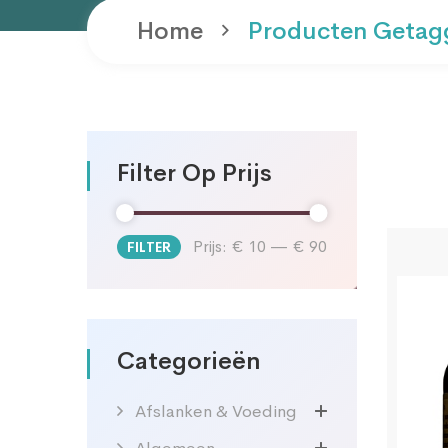
Home
Producten Getag
Filter Op Prijs
Prijs:
€ 10
—
€ 90
FILTER
Min.
Max.
prijs
prijs
Categorieën
Afslanken & Voeding