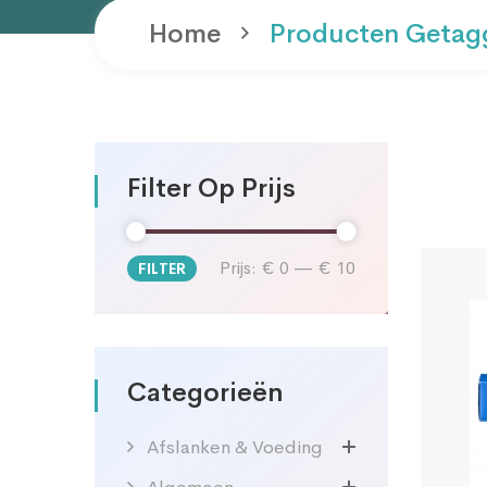
Home
Producten Getag
Filter Op Prijs
Prijs:
€ 0
—
€ 10
FILTER
Min.
Max.
prijs
prijs
Categorieën
Afslanken & Voeding