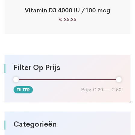
Vitamin D3 4000 IU /100 mcg
€
25,25
Filter Op Prijs
Prijs:
€ 20
—
€ 50
FILTER
Min.
Max.
prijs
prijs
Categorieën