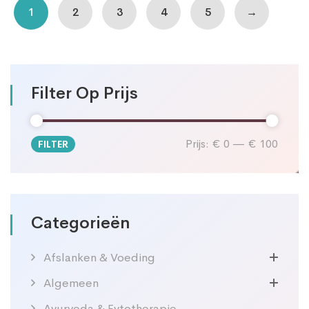
1
2
3
4
5
→
Filter Op Prijs
Prijs:
€ 0
—
€ 100
FILTER
Min.
Max.
prijs
prijs
Categorieën
Afslanken & Voeding
Algemeen
Ayurveda & Fytotherapie