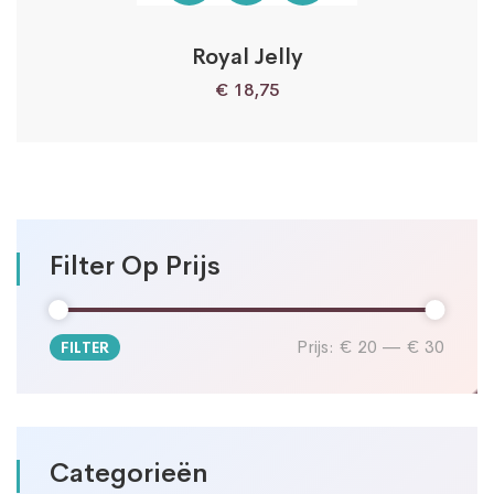
Royal Jelly
€
18,75
Filter Op Prijs
Prijs:
€ 20
—
€ 30
FILTER
Min.
Max.
prijs
prijs
Categorieën