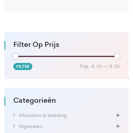
Filter Op Prijs
Prijs:
€ 10
—
€ 30
FILTER
Min.
Max.
prijs
prijs
Categorieën
Afslanken & Voeding
Algemeen