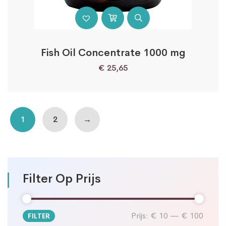
Fish Oil Concentrate 1000 mg
€
25,65
1
2
→
Filter Op Prijs
Prijs:
€ 10
—
€ 100
FILTER
Min.
Max.