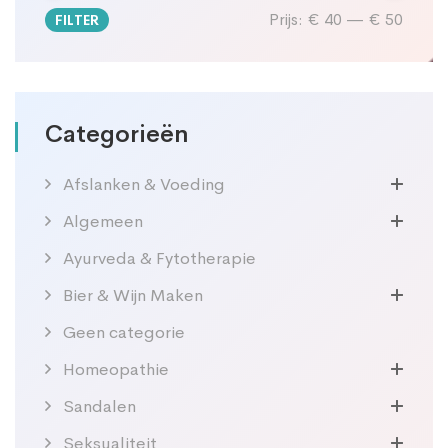
Prijs:
€ 40
—
€ 50
FILTER
Min.
Max.
prijs
prijs
Categorieën
Afslanken & Voeding
Algemeen
Ayurveda & Fytotherapie
Bier & Wijn Maken
Geen categorie
Homeopathie
Sandalen
Seksualiteit